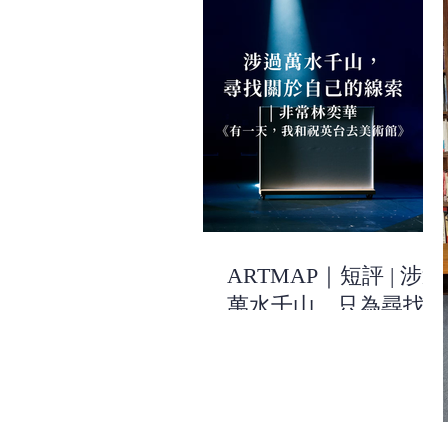
ARTMAP｜短評 | 涉過
萬水千山，只為尋找關
於自己的線索 | 《有一
天，我和祝英台去美術
館》| 非常林奕華