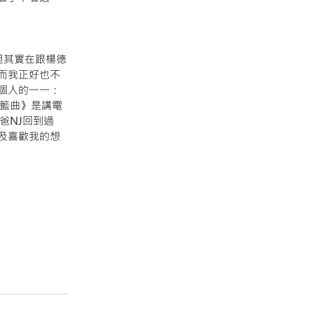
但其實在跟楊德
而我正好也不
個人的一一：
搖籃曲》是講電
爸NJ回到過
及喜歡我的想