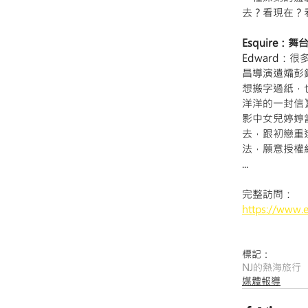
去？看現在？
Esquire
Edward
昌導演遺孀彭
想搬字過紙，
洋洋的一封信
影中女兒婷婷
去，跟初戀重
法，願意授權
...
完整訪問：
https://www.
標記：
NJ的熱海旅行
媒體報導