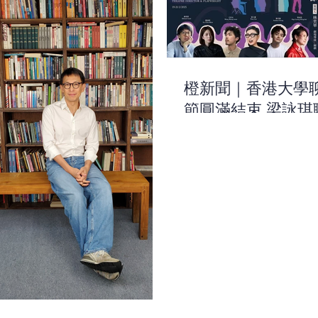
橙新聞｜香港大學
節圓滿結束 梁詠琪
暗戀與化解焦慮之