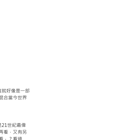
這就好像是一部
混合當今世界
21世紀最偉
再看，又有另
看」？看過