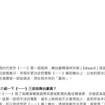
昌的代表作《一一》是一部經典，舞台劇導演林奕華（Edward）說
且感慨萬分，早兩年更決定把電影《一一》搬到舞台上，以他的眼光
新演繹這一部談過去、現在與未來的「藝術」。
：可以介紹一下《一一》三部曲舞台劇嗎？
：電影《一一》除了為導演楊德昌帶來康城影展的最佳導演獎，亦被認為是
。這是一部很平淡的電影，當年上映時我不太看得投入，直到早些年
驗，所以我很想把《一一》搬上舞台，透過這劇作去思索：甚麼是「