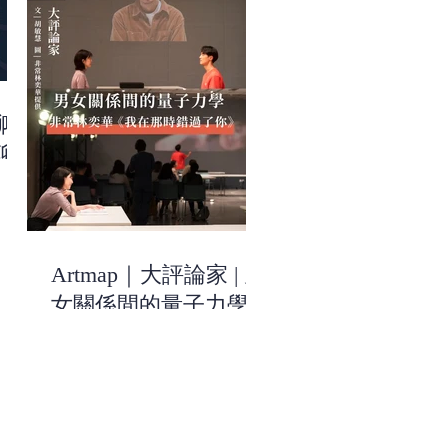
聊天
聊
道
Artmap｜大評論家 | 男
女關係間的量子力學 |
非常林奕華《我在那
時錯過了你》