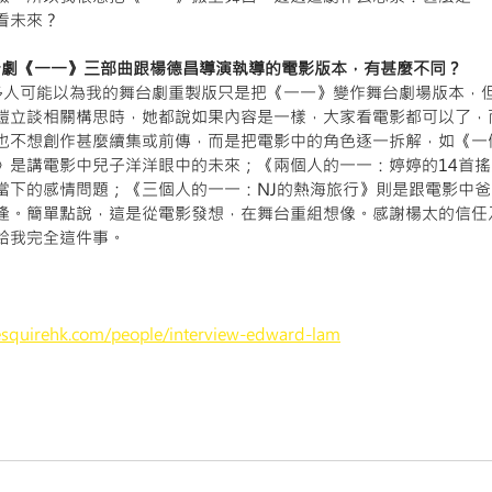
看未來？
：舞台劇《一一》三部曲跟楊德昌導演執導的電影版本，有甚麼不同？
：很多人可能以為我的舞台劇重製版只是把《一一》變作舞台劇場版本，
鎧立談相關構思時，她都說如果內容是一樣，大家看電影都可以了，
也不想創作甚麼續集或前傳，而是把電影中的角色逐一拆解，如《一
》是講電影中兒子洋洋眼中的未來；《兩個人的一一：婷婷的14首
當下的感情問題；《三個人的一一：NJ的熱海旅行》則是跟電影中爸
逢。簡單點說，這是從電影發想，在舞台重組想像。感謝楊太的信任
給我完全這件事。
esquirehk.com/people/interview-edward-lam