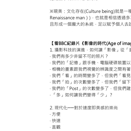
※硯美：文化存在(Culture being)就是
Renaissance man）)，也就是
且形成一個龐大的系統，足以賦予個人去
【看BBC紀錄片《影像的時代(Age of ima
1. 攝影科技的演進，如何讓「影像」從
‧ 我們有多少非留不可的照片？
‧ 我們的「記憶」跟手機、電腦硬碟裝置
‧ 相機的畫素跟我們視覺的辨識度之間有
‧ 我們「看」的時間變多了，但我們「看
‧ 我們「拍」的次數變多了，但我們「留
‧ 我們的「Post」的次數變多了，但我
‧ 「多」如何讓我們變得「少」？
2. 現代化──對於速度即美感的崇尚
‧ 方便
‧ 快速
‧ 直觀