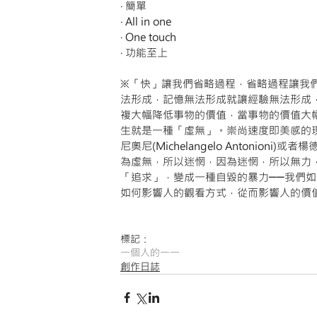
‧ 簡單
‧ All in one
‧ One touch
‧ 功能至上
※「快」讓我們省略過程，省略過程讓我
法形成，記憶無法形成就讓經驗無法形成
複大幅降低事物的價值，當事物的價值大
生就是一種「虛無」。崇尚速度即美感的
尼奧尼(Michelangelo Antoni
為虛無，所以迷惘，因為迷惘，所以無力
「追求」，變成一種自毀的暴力──我們
如何影響人的觀看方式，從而影響人的價
標記：
一個人的一一
創作日誌