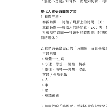
「藝術不是關於如何做，而是如何看，同
現代人皆受時間感之苦
1. 時間三態：
‧ 客觀時間──時鐘／月曆上的時間，EX
‧ 主觀時間──每個人的時間感，EX：快
‧ 社會期待時間──社會對於時間作用的
何時退休？
2. 我們有覺察自己的「時間感」受到甚麼
‧ 主體影響
 △ 身體──生病
 △ 心理、思想──情緒、情感
 △ 靈性、精神──冥想、混亂
‧ 客體／外部影響
 △ 人
 △ 事
 △ 物
 △ 意識形態
3. 當我們的「時間感」受到不管內部還