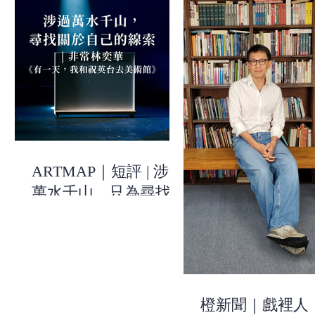
ARTMAP｜短評 | 涉過
萬水千山，只為尋找關
於自己的線索 | 《有一
天，我和祝英台去美術
館》| 非常林奕華
橙新聞｜戲裡人