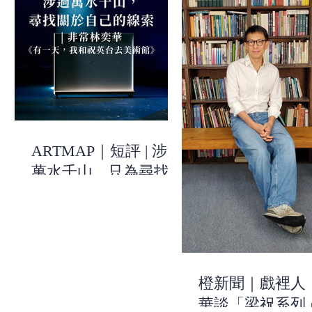
ARTMAP｜短評 | 涉過
萬水千山，只為尋找關
於自己的線索 | 《有一
天，我和祝英台去美術
館》| 非常林奕華
橙新聞｜戲裡人
華談「梁祝系列