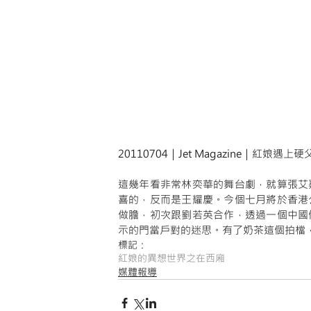
20110704｜Jet Magazine｜紅娘遇上硬
這幾年看非常林奕華的舞台劇，就算張艾
喜的，反而是王耀慶。今個七月將於香港
做膽，初次跟劉若英合作，透過一個中國
示的門當戶對的迷思。有了奶茶這個拍檔
標記：
紅娘的異想世界之在西廂
媒體報導