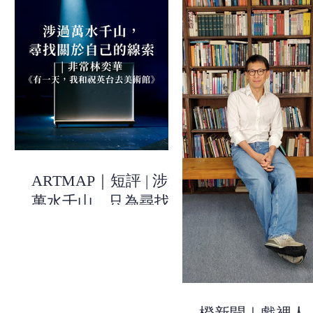
ARTMAP｜短評 | 涉過
萬水千山，只為尋找關
於自己的線索 | 《有一
天，我和祝英台去美術
館》| 非常林奕華