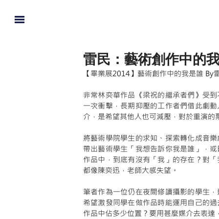
雷民：藝術創作中的
【畢業展2014】藝術創作中的我是誰 By雷
非常林奕華作品《梁祝的繼承者們》受到
一次衝擊，長期抑壓的工作者們借此劇動
介，是希望其他人也可減壓，對於重演的
將藝術學院學生的求知、探索轉化成音樂
帶出藝術學生「我想告訴你我是誰」，或
作品中，到底有沒有「我」的存在？對「
都像陳奕迅，老師大感失望。 
筆者作為一位仍在夜間修讀攝影的學生，
希望激發同學在做作品時能運用自己的過
作品中佔多少位置？要用甚麼媒介去表達