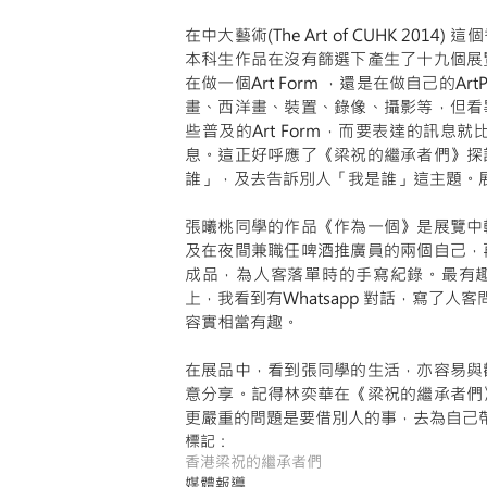
在中大藝術(The Art of CUHK 2
本科生作品在沒有篩選下產生了十九個展
在做一個Art Form ，還是在做自己的Ar
畫、西洋畫、裝置、錄像、攝影等，但看
些普及的Art Form，而要表達的訊
息。這正好呼應了《梁祝的繼承者們》探
誰」，及去告訴別人「我是誰」這主題。展覽
張曦桃同學的作品《作為一個》是展覽中
及在夜間兼職任啤酒推廣員的兩個自己，
成品，為人客落單時的手寫紀錄。最有趣是
上，我看到有Whatsapp 對話，寫了
容實相當有趣。 
在展品中，看到張同學的生活，亦容易與
意分享。記得林奕華在《梁祝的繼承者們
更嚴重的問題是要借別人的事，去為自己
標記：
香港
梁祝的繼承者們
媒體報導