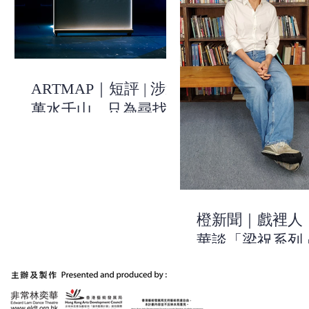
ARTMAP｜短評 | 涉過
萬水千山，只為尋找關
於自己的線索 | 《有一
天，我和祝英台去美術
館》| 非常林奕華
橙新聞｜戲裡人
華談「梁祝系列
作：用浪漫的方
出當今時代的不