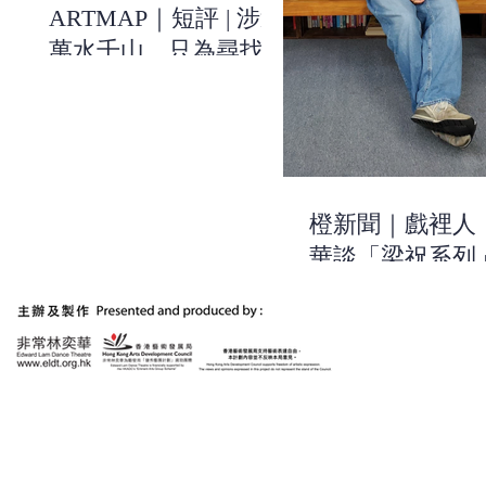
ARTMAP｜短評 | 涉過
萬水千山，只為尋找關
於自己的線索 | 《有一
天，我和祝英台去美術
館》| 非常林奕華
橙新聞｜戲裡人
華談「梁祝系列
作：用浪漫的方
出當今時代的不