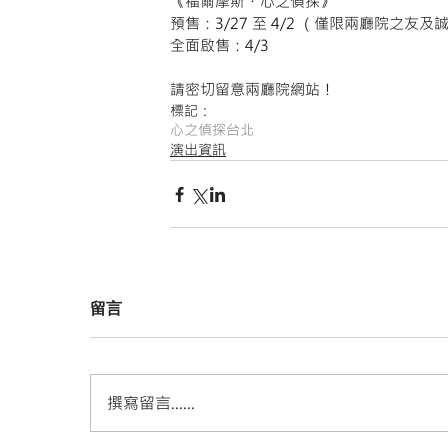
《福爾摩斯・心之偵探》
預售：3/27 至 4/2 （僅限兩廳院之友及
全面啟售：4/3 
請密切留意兩廳院網站！
標記：
心之偵探
台北
演出資訊
留言
撰寫留言......