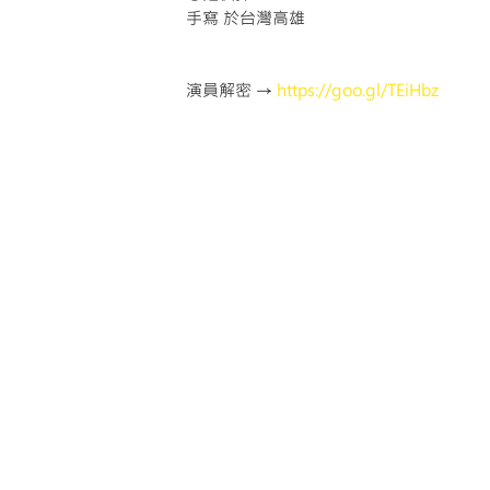
手寫 於台灣高雄
演員解密 → 
https://goo.gl/TEiHbz