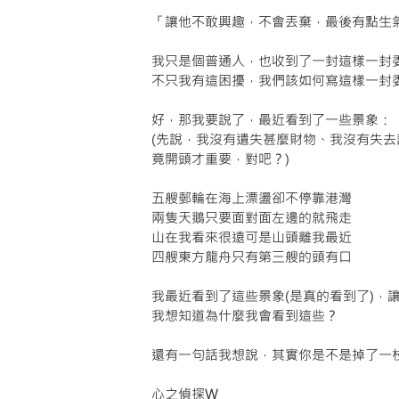
「讓他不敢興趣，不會丟棄，最後有點生
我只是個普通人，也收到了一封這樣一封
不只我有這困擾，我們該如何寫這樣一封
好，那我要說了，最近看到了一些景象：
(先說，我沒有遺失甚麼財物、我沒有失
竟開頭才重要，對吧？)
五艘郵輪在海上漂盪卻不停靠港灣
兩隻天鵝只要面對面左邊的就飛走
山在我看來很遠可是山頭離我最近
四艘東方龍舟只有第三艘的頭有口
我最近看到了這些景象(是真的看到了)，
我想知道為什麼我會看到這些？
還有一句話我想說，其實你是不是掉了一
心之偵探W 