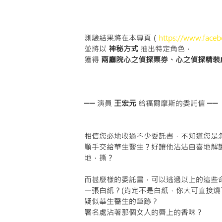
測驗結果將在本專頁（
https://www.faceb
並將以 
神秘方式
 抽出特定角色，
獲得 
兩廳院心之偵探票券、心之偵探精裝
── 演員 
王宏元
 給福爾摩斯的委託信 ──
相信您必地收過不少委託書，不知道您是
順手交給華生醫生？好讓他沾沾自喜地解
地，撕？
而甚麼樣的委託書，可以逃過以上的這些
一張白紙？(肯定不是白紙，你大可直接燒
疑似華生醫生的筆跡？
署名處沾著那個女人的唇上的香味？