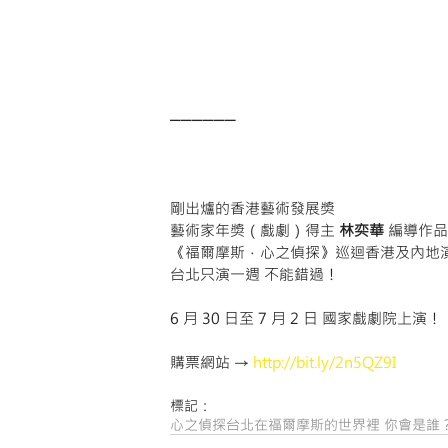
────── 
剛出爐的香港藝術發展奬
藝術家年奬（戲劇）得主 
林奕華
 編導作品
《福爾摩斯．心之偵探》巡迴香港及內地演
台北只演一週 不能錯過！
6 月 30 日至 7 月 2 日 國家戲劇院上演！
購票網站 → 
http://bit.ly/2n5QZ9I
標記：
心之偵探
台北
在福爾摩斯的世界裡 你會是誰