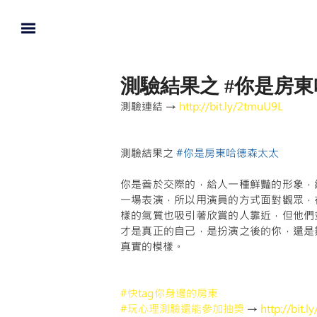
測驗結果之 #你是房
測驗連結 → 
http://bit.ly/2tmuU9L
測驗結果之 
#你是房東哈德森太太
你是善於交際的，給人一種鮮豔的形象，
一場表演，所以用演員的方式面對觀眾，
樣的氣質也吸引著欣賞的人靠近，但他們
才是真正的自己，是扮演之後的你，還是
真實的模樣。
#快tag你身邊的房東
#玩心理測驗還能參加抽獎
 → 
http://bit.