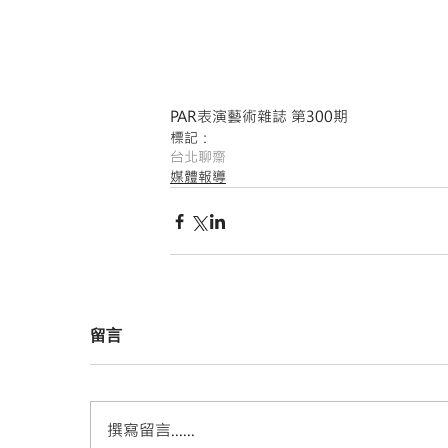
PAR表演藝術雜誌 第300期
標記：
台北
聊齋
媒體報導
留言
撰寫留言......