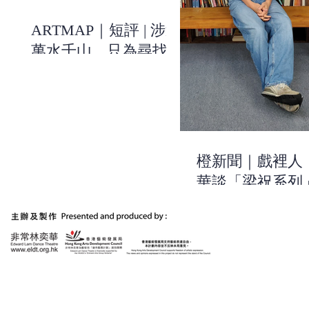
ARTMAP｜短評 | 涉過
萬水千山，只為尋找關
於自己的線索 | 《有一
天，我和祝英台去美術
館》| 非常林奕華
橙新聞｜戲裡人
華談「梁祝系列
作：用浪漫的方
出當今時代的不