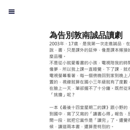
為告別敦南誠品讀劇
2003年，17歲，是我第一次走進誠品
說，書，只是課外的延伸，像是課本嫁接
麼品種。
不是從小就愛看書的小孩，電視陪我的時
像夢，所以我上課一直睡覺，下了課，就
電視螢幕看著，每一個傍晚回到家到晚上
置的，視線就算在國小三年級就有了度數
在臉上一天，筆卻握不了十分鐘。既然從
「挑擔」呢？
一本《最後十四堂星期二的課》跟小野的
到國中，寫了又寫的「讀書心得」報告，
間一段，就把它當作是「讀完」了。還覺
候，讀這兩本書，還算是特別的。