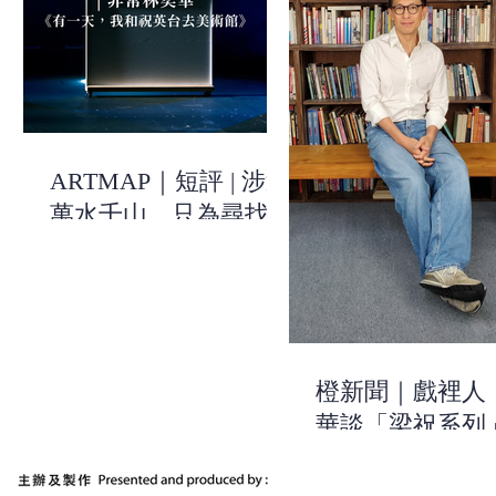
ARTMAP｜短評 | 涉過
萬水千山，只為尋找關
於自己的線索 | 《有一
天，我和祝英台去美術
館》| 非常林奕華
橙新聞｜戲裡人
華談「梁祝系列
作：用浪漫的方
出當今時代的不