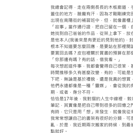
我總會記得，走在兩側長長的木板廊道，
蓋住的地方，臉龐有汗，因為才剛剛練完
出現在南陽街的補習班中，但，就像書櫃
「故事」當作通行證，把自己留在一個，
她找到自己爸爸的作品，從架上拿下，放
是他本人(我後來是有更近的見到他的)，
根本不知道要怎麼回應，是要站在那裡閱
要買回去嗎？皮包裡關於買書的預算在那
「你那邊有嗎？有的話，借我看。」
每次想起這件事，我都會覺得自己很笨，
時間推移多久有甚麼改變，有的，可能是
下吧，無論是基於禮貌，還是我真的想買
他們永遠都像是一種「靈媒」，會從我的
期，或者，身分不符。
恰恰是17年後，我對摺的人生中線裡，
筆記，其實像是把自己帶到很多的回憶之
有時，它只是用「想」來發生，就像我從
我常常想讓自己的書架有很好的分類，可
亂，於是，我近期兩次搬家的時候，到最
點就好。