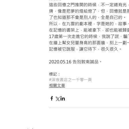
這些回憶之門推開的時候，不一定總有光
牌，像是把夢的燈給熄了，但，回憶就是
了也知道那不會是別人的，全是自己的。
所以，在九雲的劇本裡，字是她的，故事
在記憶的書架上，能被拿下，卻也能被歸
17歲第一次走進它的時候，我說了謊，騙
在牆上幫女兒量身高的那面牆，刻上一劃
記憶被它說服，讓它待下，很久很久。
2020.05.16 告別敦南誠品。
標記：
#深夜書店之一千零一頁
相關文章