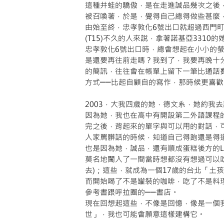
這種井蛙的驕傲，是在走進誠品幾次之後
被召喚著，於是，覺得自己總得做些甚麼
由始至終，忠孝敦化6號出口就超過西門
(T15)不久的人來說，拿著諾基亞331
忠孝敦化6號出口時，總會想起在小小的
是還要再往前走嗎？我到了，我要再晚十分鐘
的簡訊，往往會在帳單上留下一筆比通話
方式──比起自顧自的寫作，那時候更喜
2003，大我四歲的她，德文系，她約我
因為她，我也在高中有開設第二外語課程
完之後，背起來的單字與可以用的對話，
人家罵髒話的時候，知道自己得跑還是得
也是因為她，誠品，還有順成蛋糕後方的La
莫名地闖入了一間當時想都沒有想過可以
去)；這些，就成為一個17歲的台北「土
而開始喝了不是罐裝的咖啡，吃了不是料
參考書跟呼拉圈的──書店。
現在回想起這些，不像是回憶，像是一個
世」，我也可能會願意這樣建構它。