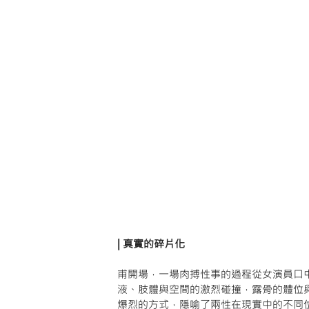
| 真實的碎片化
甫開場，一場肉搏性事的過程從女演員口
液、肢體與空間的激烈碰撞，露骨的體位
爆烈的方式，隱喻了兩性在現實中的不同