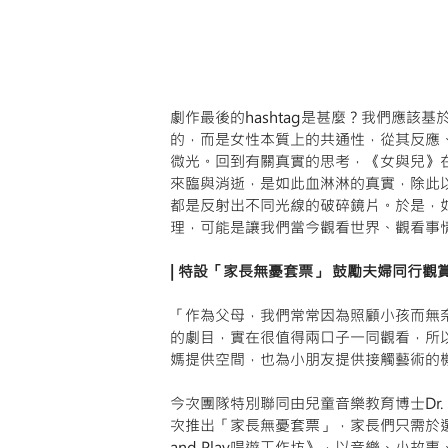
劇作最後的hashtag是甚麼？我們應該
的，而是女性本質上的共通性，從其反應
微光。回到有關真實的思考，《女與兒》
來臨與消逝，是如此血淋淋的真實，除此
都是反射出不同光線的破碎鏡片。於是，
理，可能是讓我們當今觀看世界、觀看事
| 特設「家長無憂套票」 鼓勵夫婦同行觀
「作為父母，我們常常因為照顧小孩而無
的劇目，實在很值得兩口子一同觀看，所
媽提供空間，也為小朋友提供接觸藝術的
今次團隊特別聯同由兒童音樂教育博士Dr.
次推出「家長無憂套票」，家長們只需於選購
and Play唱遊工作坊》，以音樂、小