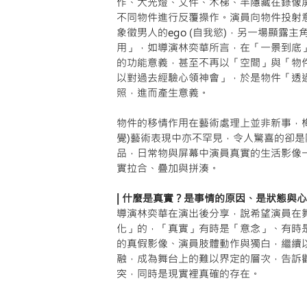
作、大光燈、文件、木梯、半隱藏在錄像
不同物件進行反覆操作。演員向物件投射
象徵男人的ego (自我慾)，另一場顯露
用」，如導演林奕華所言，在「一景到底
的功能意義，甚至不再以「空間」與「物
以對過去經驗心領神會」，於是物件「透
照，進而產生意義。
物件的移情作用在藝術處理上並非新事，
覺)藝術表現中亦不罕見，令人驚喜的卻
品，日常物與屏幕中演員真實的生活影像
實拉合、疊加與拼湊。
| 什麼是真實？是事情的原因、是狀態與心
導演林奕華在演出後分享，說希望演員在
化」的，「真實」有時是「意念」、有時是「論
的真假影像、演員肢體動作與獨白，繼續
融，成為舞台上的難以界定的層次，告訴
突，同時是現實裡真確的存在。 