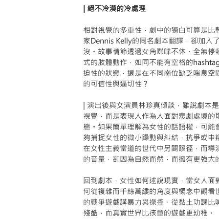
| 絕不冷漠的冷處理
相對視覺的多重性，劇中的獨白可算是比
家Dennis Kelly的同名劇本翻譯，
沒。故事情節透過女角喋喋不休、全無停
式的肢體動作，如同不能有空格的hash
迫性的狀態，還是在不同崗位缺乏喘息空
的可信性與逼切性？
| 演出後與女演員林珍真傾談，雖說劇本
視覺，而是表現人作為人面對悲劇處境的
態。如果簡單理解為女性的話語權，可能
夠捕捉女性的微小躁動與糾結，抗爭或申
在女性主義當道的世代中另闢蹊徑，而導
的音量，卻因為自然而然，而擁有更強大
回到劇本，女性如何述說現實，當女人面
何從複雜而千絲萬縷的角度與概念中觀看
的戰爭遊戲講暴力與操控、從黏土功課比
殘酷，而真實世界比孩童的遊戲更幼稚。