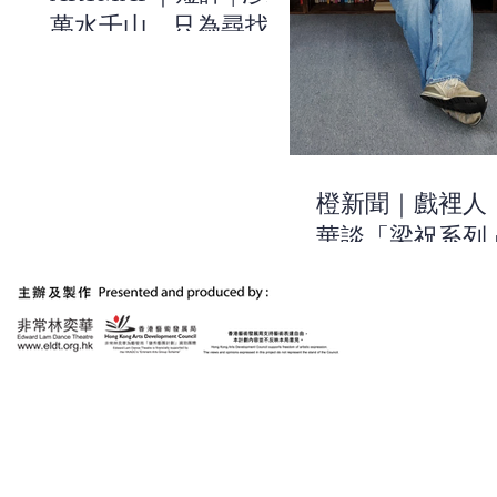
萬水千山，只為尋找關
於自己的線索 | 《有一
天，我和祝英台去美術
館》| 非常林奕華
橙新聞｜戲裡人
華談「梁祝系列
作：用浪漫的方
出當今時代的不