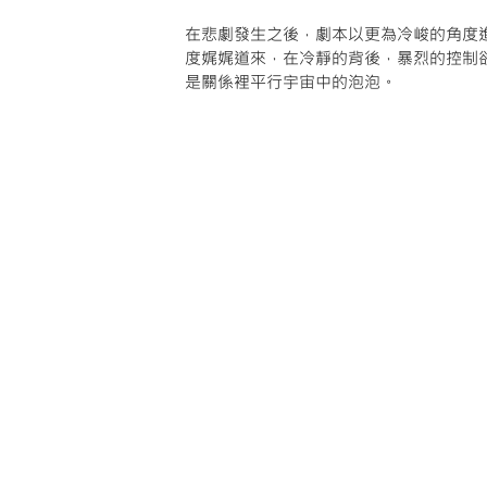
在悲劇發生之後，劇本以更為冷峻的角度
度娓娓道來，在冷靜的背後，暴烈的控制
是關係裡平行宇宙中的泡泡。