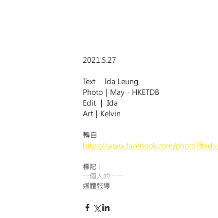
2021.5.27
Text｜ Ida Leung
Photo｜May，HKETDB
Edit ｜ Ida
Art｜Kelvin
轉自
https://www.facebook.com/photo?fb
標記：
一個人的一一
媒體報導