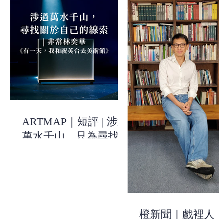
ARTMAP｜短評 | 涉過
萬水千山，只為尋找關
於自己的線索 | 《有一
天，我和祝英台去美術
館》| 非常林奕華
橙新聞｜戲裡人