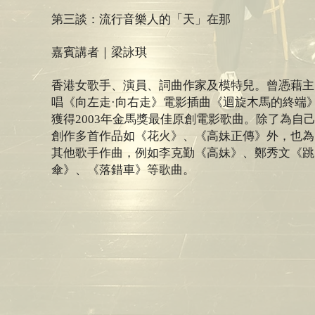
第三談：流行音樂人的「天」在那
嘉賓講者｜梁詠琪
香港女歌手、演員、詞曲作家及模特兒。曾憑藉主
唱《向左走·向右走》電影插曲《迴旋木馬的終端
獲得2003年金馬獎最佳原創電影歌曲。除了為自
創作多首作品如《花火》、《高妹正傳》外，也為
其他歌手作曲，例如李克勤《高妹》、鄭秀文《跳
傘》、《落錯車》等歌曲。