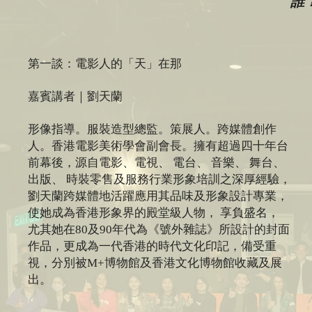
誰
第一談：電影人的「天」在那
嘉賓講者｜劉天蘭
形像指導。服裝造型總監。策展人。跨媒體創作
人。香港電影美術學會副會長。擁有超過四十年台
前幕後，源自電影、電視、 電台、 音樂、 舞台、
出版、 時裝零售及服務行業形象培訓之深厚經驗，
劉天蘭跨媒體地活躍應用其品味及形象設計專業，
使她成為香港形象界的殿堂級人物， 享負盛名，
尤其她在80及90年代為《號外雜誌》所設計的封面
作品，更成為一代香港的時代文化印記，備受重
視，分別被M+博物館及香港文化博物館收藏及展
出。