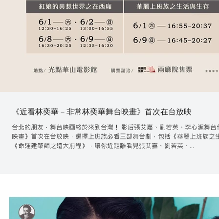
《近看林奕華－非常林奕華舞台映畫》首次在台放映
台北的朋友，舞台映画終於來到台灣！ 影后張艾嘉、劉若英、李心潔舞台作品一次感受！ 《近看林奕華－非常林奕華舞台
映畫》首次在台放映，選擇上班族必看三部舞台劇，包括《華麗上班族之
《命運建築師之遠大前程》，讓你近距離看見張艾嘉、劉若英、...