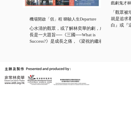
戲劇鬼才林
「觀眾被
就是追求
機場開啟「侶」程 睇驗人生Departure
白』或『
心水清的觀眾，或了解林奕華的劇，成
案。」劇
長是一大題旨──《三國──What is
眼中他是
Success?》是成長之痛，《梁祝的繼承者
編劇；他
們》講成長之老，新作《機場無真愛──
老掉牙的
歡迎來到薄情國》，則有許許多多個
奕華的劇
Peter Pan──不會長大的男、女孩子登
密。...
場，小飛俠出沒注意。小飛俠，不就是
飛來飛去...