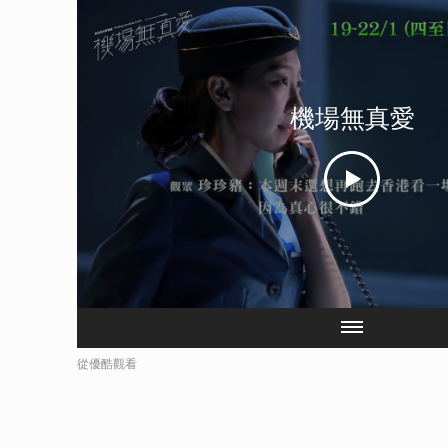
機場無真愛
從優酷觀看