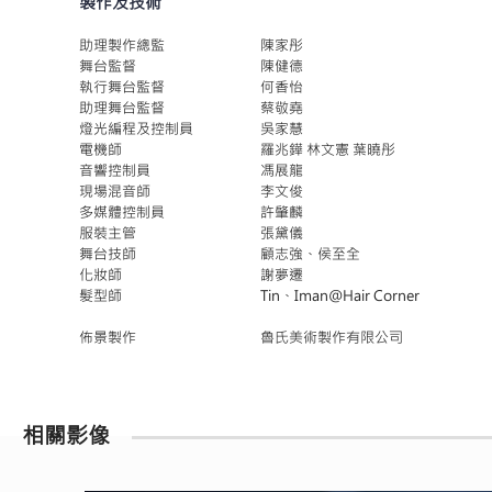
製作及技術
助理製作總監
陳家彤
舞台監督
陳健德
執行舞台監督
何香怡
助理舞台監督
蔡敬堯
燈光編程及控制員
吳家慧
電機師
羅兆鏵 林文憲 葉曉彤
音響控制員
馮展龍
現場混音師
李文俊
多媒體控制員
許肇麟
服裝主管
張黛儀
舞台技師
顧志強、侯至全
化妝師
謝夢遷
髮型師
Tin、Iman@Hair Corner
佈景製作
魯氏美術製作有限公司
相關影像