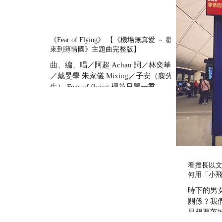
《Fear of Flying》 【《機場無真愛 － 歡迎
來到薄情國》主題曲完整版】
曲、編、唱／阿超 Achau 詞／林奕華 白
／戴旻學 朱家儀 Mixing／子安（麋先
生） Fear of flying 櫻花只開一季
upgrade只有一次 Fear of flying 有些人注
定等待行李 有些行李注定被人等待
Fear of flying...
看擅長以
何用「小
時下的男
關係？我
是想要落