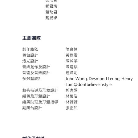
彭浩秦
鄭君熾
賴玟君
戴旻學
主創團隊
製作總監
陳寶愉
舞台設計
黃逸君
燈光設計
陳焯華
音樂創作及設計
陳建騏
音響及音樂設計
鍾澤明
多媒體設計
John Wong, Desmond Leung, Henry
Lam@dontbelieveinstyle
藝術指導及形象設計
郭家賜
編舞及形體設計
林俊浩
編舞助理及形體指導
林薇薇
副舞台設計
張正和