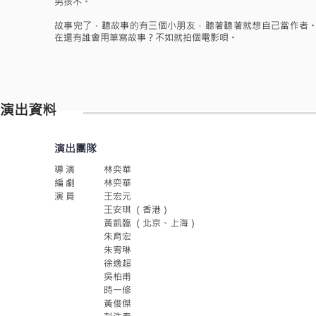
男孩不。
故事完了，聽故事的有三個小朋友，聽著聽著就想自己當作者
在還有誰會用筆寫故事？不如就拍個電影唄。
演出資料
演出團隊
導 演
林奕華
編 劇
林奕華
演 員
王宏元
王安琪 （香港）
黃凱臨 （北京、上海）
朱育宏
朱宥琳
徐逸超
吳柏甫
時一修
黃俊傑