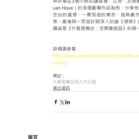
林奕華在3個小時的講座裡，以恩．瓦斯維費爾德 
van Hove）的多個劇場作品為例，
空台的處理、一景到底的奧妙、經典劇
等。最後與一眾設計師深入討論《源泉》
講座是《什麼是舞台：空間會說話》的第
詳情請參看：
http://www.westkowloon.hk/tc/whats-on
seeing
標記：
什麼是舞台
西九文化區
演出資訊
留言