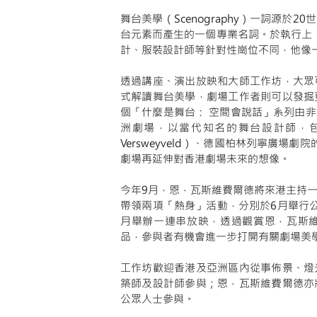
舞台美學（Scenography）一詞源
台元素而產生的一個專業名詞。於執行上，舞
計、服裝設計師等針對性崗位不同，他像
透過講座、演出放映和大師工作坊，大眾
式解讀舞台美學，劇場工作者則可以發掘
個「什麼是舞台： 空間會說話」系列由
洲劇場，以當代知名的舞台設計師，包
Versweyveld）、德國柏林列寧廣場劇院
劇場再延伸對香港劇場未來的想像。
今年9月，恩．瓦斯維費爾德將來港主持
帶領兩項「熱身」活動，分別於6月舉行
月舉辦一連串放映，透過觀賞恩．瓦斯維費爾
品，參與者有機會進一步打開有關劇場美
工作坊歡迎香港及亞洲區內從事佈景、燈
築師及設計師參與；恩．瓦斯維費爾德亦
公眾人士參與。