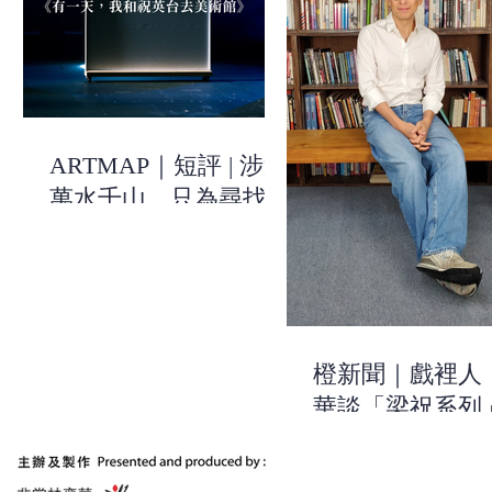
ARTMAP｜短評 | 涉過
萬水千山，只為尋找關
於自己的線索 | 《有一
天，我和祝英台去美術
館》| 非常林奕華
橙新聞｜戲裡人
華談「梁祝系列
作：用浪漫的方
出當今時代的不