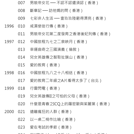
007
男裝帝女花 ── 不認不認還須認（香港）
008
斷章記 ── 訪他媽的問（香港）
009
七彩非人生活 ── 壹玖玖陸窮得漂亮（香港）
1996
010
咸濕使徒行傳（香港）
011
男裝帝女花第二度發育之香港後妃列傳（香港）
1997
012
中國旅程九七之二泉映月（香港）
013
幸運曲奇之三國演義（倫敦）
014
兒女英雄傳之智取扯旗山（香港）
015
愛的教育（香港）
1998
016
中國旅程九八之十八相送（香港）
017
愛的教育二年級之A片看得太多了（台北）
1999
018
行雷閃電（香港）
019
兒女英雄傳II之可怕的父母（香港）
020
什麼是青春之ICQ上的羅密歐與茱麗葉（香港）
2000
021
遠離瘋狂的人群（香港）
022
以一桌二椅作比喻（香港）
023
愛在考試的季節（香港）