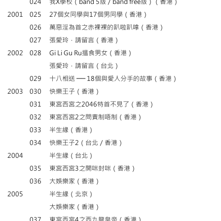
024
我X學校（band 5版／band free版）（香港）
2001
025
27個女同學與17個男同學（香港）
026
萬惡淫為首之赤裸裸的趴啦趴嗱（香港）
027
張愛玲，請留言（香港）
2002
028
Gi Li Gu Ru搵食男女（香港）
張愛玲，請留言（台北）
029
十八相送 ── 18個與愛人分手的故事（香港）
2003
030
快樂王子（香港）
031
東宮西宮之2046特首不見了（香港）
032
東宮西宮2之問責制唔制（香港）
033
半生緣（香港）
034
快樂王子2（台北／香港）
2004
半生緣（台北）
035
東宮西宮3之開咪封咪（香港）
036
大娛樂家（香港）
2005
半生緣（北京）
大娛樂家（香港）
037
東宮西宮4之西九龍皇帝（香港）