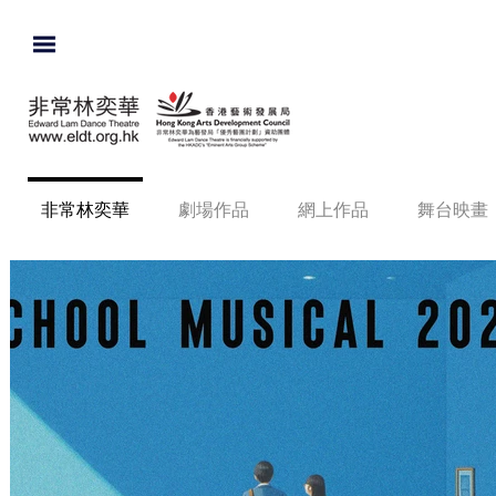
非常林奕華
劇場作品
網上作品
舞台映畫