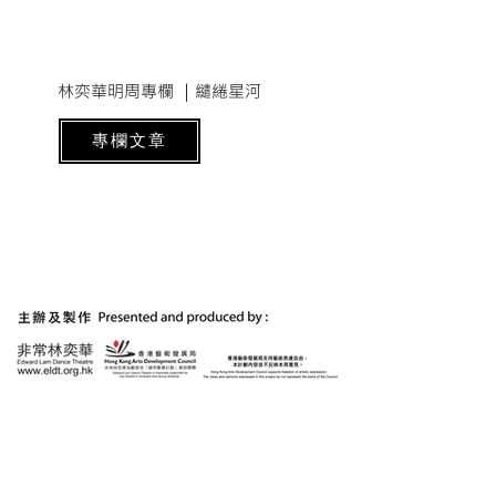
​林奕華明周專欄 ｜繾綣星河
專欄文章