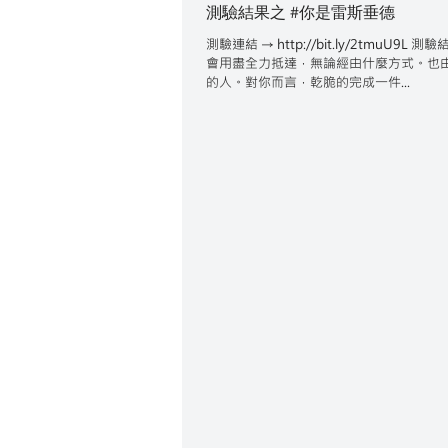
測驗結果之 #你是雷斯垂德
測驗連結 → http://bit.ly/2t
會用盡全力抵達，無論經由什麼方式。也
的人。對你而言，乾脆的完成一件...