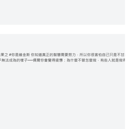
muU9L 測驗結果之 #你是維金斯 你知道真正的智慧需要努力，所以你很害怕自己只是不甘示
乎無法成為的樣子──偶爾你會覺得疲憊：為什麼不管怎麼做，有些人就是做得