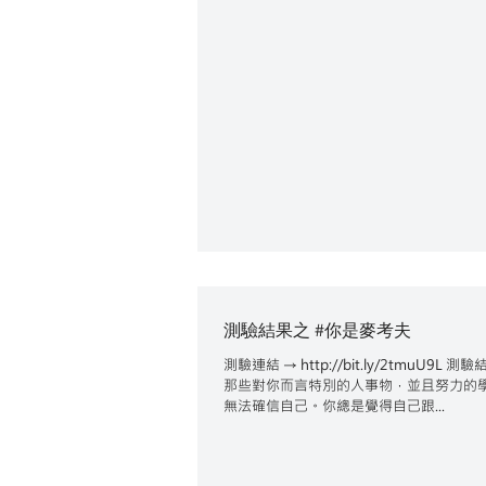
測驗結果之 #你是麥考夫
測驗連結 → http://bit.ly/2t
那些對你而言特別的人事物，並且努力的
無法確信自己。你總是覺得自己跟...