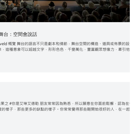
麼是舞台：空間會說話
an Versweyveld 概覽 舞台的語言不只是劇本和情節，舞台空間的構造、道具或佈景的設
象，這種意象可以超越文字，形形色色，千變萬化，豐富觀眾想像力，牽引他們
muU9L 測驗結果之 #你是艾琳艾德勒 朋友常常因為熟悉，所以願意在你面前鬆懈，認為在你
實的樣子，那些更多的缺點的樣子。你常常覺得那些剛開始很好的人，在一起久