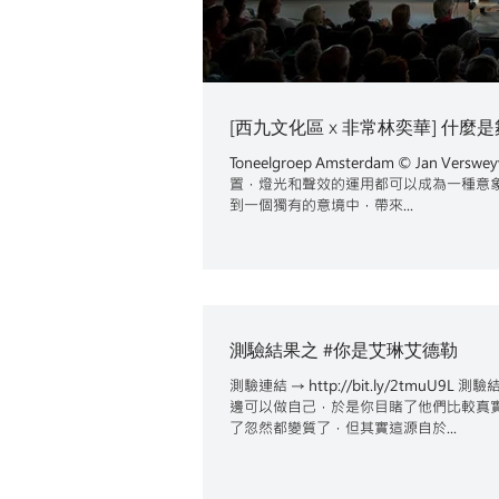
[西九文化區 x 非常林奕華] 什
Toneelgroep Amsterdam © J
置，燈光和聲效的運用都可以成為一種意
到一個獨有的意境中，帶來...
測驗結果之 #你是艾琳艾德勒
測驗連結 → http://bit.ly/2t
邊可以做自己，於是你目睹了他們比較真
了忽然都變質了，但其實這源自於...