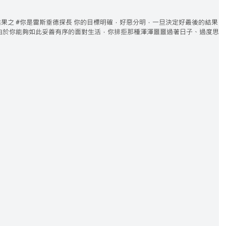
muU9L 測驗結果之 #你是雷斯垂德探長 你的目標明確，好惡分明，一旦決定好最後的結果，
由於你能夠如此妥善有序的面對生活，你排拒那種渾渾噩噩過著日子、過度思考