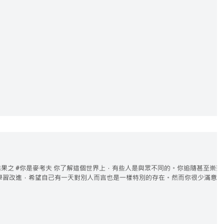
muU9L 測驗結果之 #你是麥考夫 你了解這個世界上，有些人是與眾不同的。你追隨甚至崇拜
學習改進，希望自己有一天對別人而言也是一樣特別的存在。然而你很少滿意，